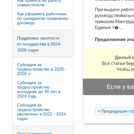
Как принять на работу
совместителя
При выдаче работн
Как оформить работника
руководствоваться
по гражданско-правовому
приказом Минтруда
договору
Единые т�
...
Поддержка занятости
Продолжение это
от государства в 2024-
2026 годах
Данный м
Все статьи бер
Субсидии за
трудоустройство в 2025-
Чтобы п
2026 гг.
Субсидия за
Если у ва
трудоустройство
молодежи до 30 лет в
2024 году
Субсидия за
трудоустройство
< Предыдущая ст
уволенных в 2022 - 2024
годах
Учет сотрудников