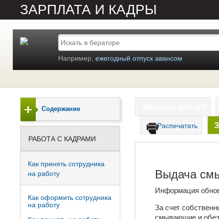
ЗАРПЛАТА И КАДРЫ
Например,
ежегодный отпуск авансом
Заказать доступ
Содержание
З
Распечатать
РАБОТА С КАДРАМИ
Как принять сотрудника
Выдача см
на работу
Информация обно
Как оформить сотрудника
на работу
За счет собственн
смывающие и обез