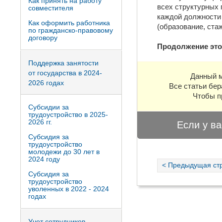
Как принять на работу
всех структурных 
совместителя
каждой должности
Как оформить работника
(образование, ста
по гражданско-правовому
договору
Продолжение это
Поддержка занятости
от государства в 2024-
Данный м
2026 годах
Все статьи бер
Чтобы п
Субсидии за
трудоустройство в 2025-
2026 гг.
Если у ва
Субсидия за
трудоустройство
молодежи до 30 лет в
2024 году
< Предыдущая ст
Субсидия за
трудоустройство
уволенных в 2022 - 2024
годах
Учет сотрудников