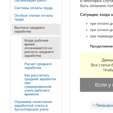
Организация работ
В некоторых случа
быть оплачено тол
Системы оплаты труда
Ситуации, когда 
Особые случаи оплаты
труда
при оплате д
Выплата среднего
при оплате д
заработка
при переводе
Когда рабочее
время
Продолжение
оплачивается из
расчета среднего
заработка
Данны
Расчет среднего
Все статьи 
заработка
Чтобы
Как рассчитать
средний заработок
при
Если у 
суммированном
учете рабочего
времени
Отражаем начисление
< Предыдущ
заработной платы в
бухгалтерском учете