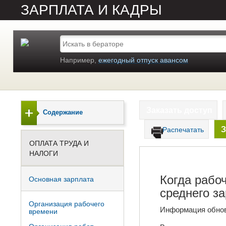
ЗАРПЛАТА И КАДРЫ
Например,
ежегодный отпуск авансом
Заказать доступ
Содержание
З
Распечатать
ОПЛАТА ТРУДА И
НАЛОГИ
Когда рабо
Основная зарплата
среднего з
Организация рабочего
Информация обно
времени