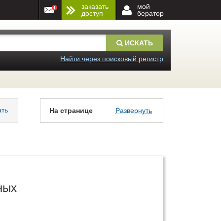
заказать
мой
доступ
бератор
ИСКАТЬ
Найти через поисковый регистр
ать
На странице
Развернуть
ных