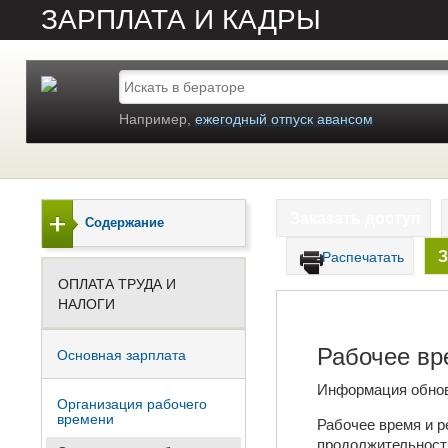
ЗАРПЛАТА И КАДРЫ
Например,
ежегодный отпуск авансом
Заказать доступ
Содержание
З
Распечатать
ОПЛАТА ТРУДА И
НАЛОГИ
Рабочее вр
Основная зарплата
Информация обно
Организация рабочего
времени
Рабочее время и р
продолжительность 