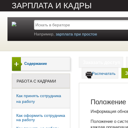
ЗАРПЛАТА И КАДРЫ
Например,
зарплата при простое
Заказать доступ
Содержание
З
Распечатать
РАБОТА С КАДРАМИ
Как принять сотрудника
Положение 
на работу
Информация обно
Как оформить сотрудника
на работу
Положение о систе
каждая организаци