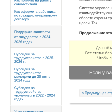
Как принять на работу
совместителя
Система управлени
Как оформить работника
взаимодействующи
по гражданско-правовому
области охраны тр
договору
целей. Так
...
Поддержка занятости
Продолжение это
от государства в 2024-
2026 годах
Данный м
Все статьи бер
Субсидии за
трудоустройство в 2025-
Чтобы п
2026 гг.
Субсидия за
Если у ва
трудоустройство
молодежи до 30 лет в
2024 году
Субсидия за
трудоустройство
< Предыдущая ст
уволенных в 2022 - 2024
годах
Учет сотрудников