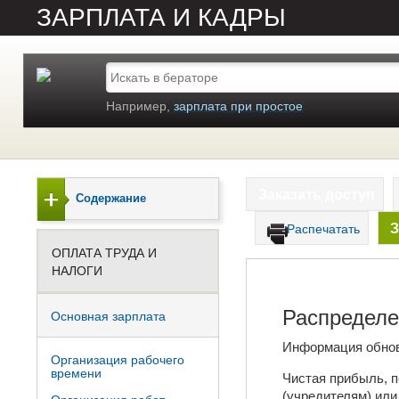
ЗАРПЛАТА И КАДРЫ
Например,
зарплата при простое
Заказать доступ
Содержание
З
Распечатать
ОПЛАТА ТРУДА И
НАЛОГИ
Распределе
Основная зарплата
Информация обно
Организация рабочего
времени
Чистая прибыль, 
(учредителям) или