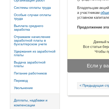
Организация работ
Системы оплаты труда
Владельцам акци
а участникам
обще
Особые случаи оплаты
уставном капитале
труда
Выплата среднего
Продолжение это
заработка
Отражаем начисление
заработной платы в
Данный м
бухгалтерском учете
Все статьи бер
Удержания из заработной
Чтобы п
платы
Выдача заработной
Если у ва
платы
Питание работников
Перевод
< Предыдущая ст
Увольнение
Доплаты, надбавки и
компенсации