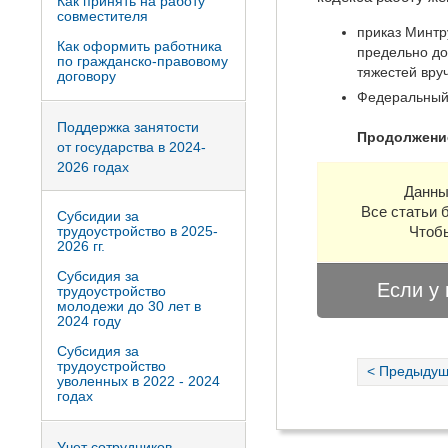
Как принять на работу
совместителя
приказ Минтр
Как оформить работника
предельно до
по гражданско-правовому
тяжестей вру
договору
Федеральный 
Поддержка занятости
Продолжение
от государства в 2024-
2026 годах
Данны
Все статьи 
Субсидии за
трудоустройство в 2025-
Чтобы
2026 гг.
Субсидия за
Если у 
трудоустройство
молодежи до 30 лет в
2024 году
Субсидия за
трудоустройство
< Предыдущ
уволенных в 2022 - 2024
годах
Учет сотрудников