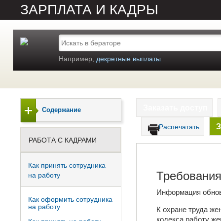
ЗАРПЛАТА И КАДРЫ
Например,
декретные выплаты
Заказать доступ
Содержание
З
Распечатать
РАБОТА С КАДРАМИ
Как принять сотрудника
Требования
на работу
Информация обно
Как оформить сотрудника
на работу
К охране труда же
кодекса работу же