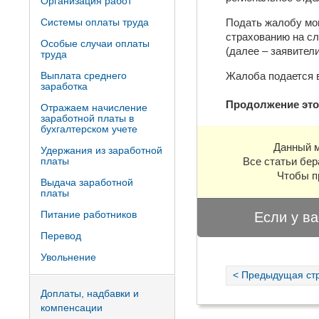
Организация работ
Системы оплаты труда
Подать жалобу мо
страхованию на сл
Особые случаи оплаты
(далее – заявители
труда
Выплата среднего
Жалоба подается 
заработка
Продолжение это
Отражаем начисление
заработной платы в
бухгалтерском учете
Данный м
Удержания из заработной
платы
Все статьи бер
Чтобы п
Выдача заработной
платы
Питание работников
Если у ва
Перевод
Увольнение
< Предыдущая ст
Доплаты, надбавки и
компенсации