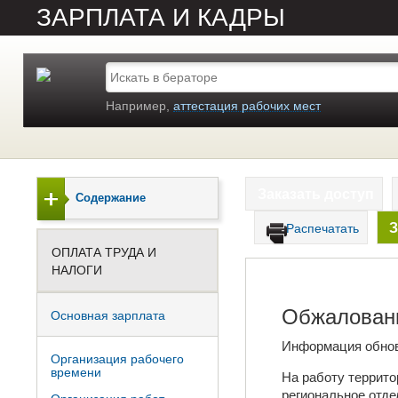
ЗАРПЛАТА И КАДРЫ
Например,
аттестация рабочих мест
Заказать доступ
Содержание
З
Распечатать
ОПЛАТА ТРУДА И
НАЛОГИ
Обжалован
Основная зарплата
Информация обно
Организация рабочего
времени
На работу террит
региональное отде