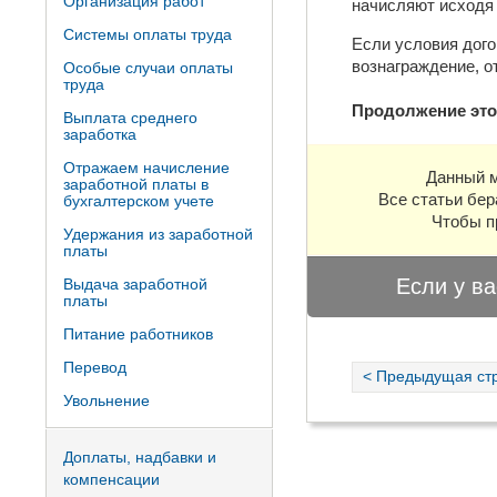
Организация работ
начисляют исходя 
Системы оплаты труда
Если условия дого
вознаграждение, о
Особые случаи оплаты
труда
Продолжение это
Выплата среднего
заработка
Отражаем начисление
Данный м
заработной платы в
Все статьи бер
бухгалтерском учете
Чтобы п
Удержания из заработной
платы
Если у ва
Выдача заработной
платы
Питание работников
Перевод
< Предыдущая ст
Увольнение
Доплаты, надбавки и
компенсации