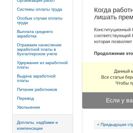
Организация работ
Когда работ
Системы оплаты труда
лишать пре
Особые случаи оплаты
труда
Конституционный С
Выплата среднего
соответствующей К
заработка
которая позволяе
Отражаем начисление
заработной платы в
Продолжение это
бухгалтерском учете
Удержания из заработной
платы
Данный м
Выдача заработной
Все статьи бер
платы
Чтобы п
Питание работников
Перевод
Если у ва
Увольнение
Доплаты, надбавки и
< Предыдущая ст
компенсации