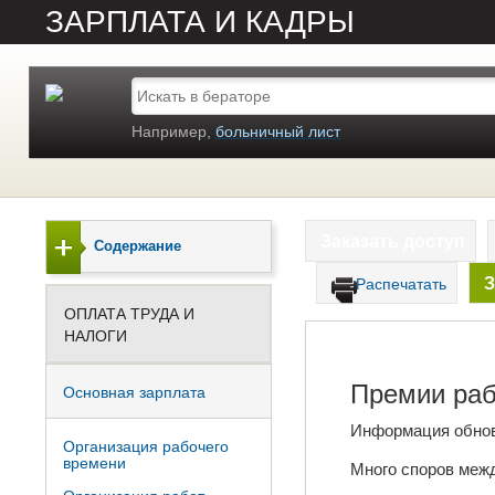
ЗАРПЛАТА И КАДРЫ
Например,
больничный лист
Заказать доступ
Содержание
З
Распечатать
ОПЛАТА ТРУДА И
НАЛОГИ
Премии раб
Основная зарплата
Информация обно
Организация рабочего
времени
Много споров межд