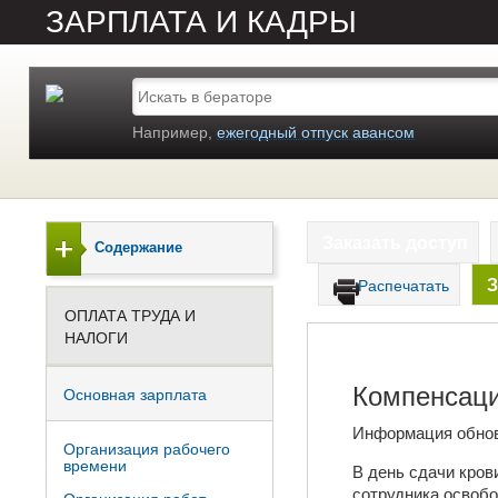
ЗАРПЛАТА И КАДРЫ
Например,
ежегодный отпуск авансом
Заказать доступ
Содержание
З
Распечатать
ОПЛАТА ТРУДА И
НАЛОГИ
Компенсаци
Основная зарплата
Информация обно
Организация рабочего
времени
В день сдачи кров
сотрудника освобо