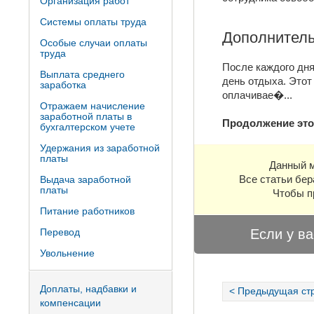
Организация работ
Системы оплаты труда
Дополнитель
Особые случаи оплаты
труда
После каждого дн
Выплата среднего
день отдыха. Этот
заработка
оплачивае�
...
Отражаем начисление
заработной платы в
Продолжение это
бухгалтерском учете
Удержания из заработной
платы
Данный м
Все статьи бер
Выдача заработной
платы
Чтобы п
Питание работников
Перевод
Если у ва
Увольнение
Доплаты, надбавки и
< Предыдущая ст
компенсации