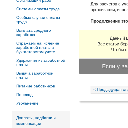
Организация работ
Для расчетов с уч
Системы оплаты труда
организации, испо
Особые случаи оплаты
Продолжение это
труда
Выплата среднего
заработка
Данный м
Отражаем начисление
Все статьи бер
заработной платы в
Чтобы п
бухгалтерском учете
Удержания из заработной
платы
Если у ва
Выдача заработной
платы
Питание работников
< Предыдущая ст
Перевод
Увольнение
Доплаты, надбавки и
компенсации