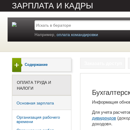
ЗАРПЛАТА И КАДРЫ
Например,
оплата командировки
Заказать доступ
Содержание
ОПЛАТА ТРУДА И
НАЛОГИ
Бухгалтерс
Информация обно
Основная зарплата
Для учета расчето
Организация рабочего
дивидендов
(доход
времени
доходов».