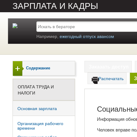
ЗАРПЛАТА И КАДРЫ
Например,
ежегодный отпуск авансом
Заказать доступ
Содержание
З
Распечатать
ОПЛАТА ТРУДА И
НАЛОГИ
Социальны
Основная зарплата
Информация обно
Организация рабочего
времени
Человек вправе по