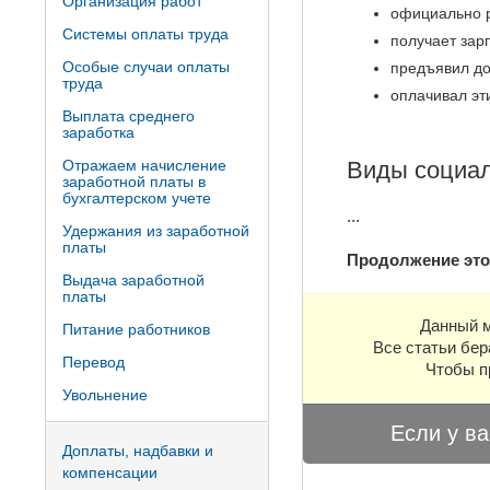
Организация работ
официально р
Системы оплаты труда
получает зар
Особые случаи оплаты
предъявил до
труда
оплачивал эти
Выплата среднего
заработка
Отражаем начисление
Виды социал
заработной платы в
бухгалтерском учете
...
Удержания из заработной
платы
Продолжение это
Выдача заработной
платы
Данный м
Питание работников
Все статьи бер
Перевод
Чтобы п
Увольнение
Если у ва
Доплаты, надбавки и
компенсации