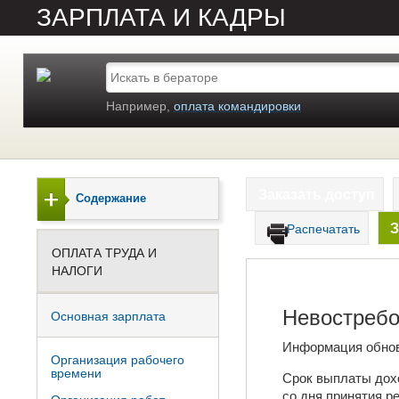
ЗАРПЛАТА И КАДРЫ
Например,
оплата командировки
Заказать доступ
Содержание
З
Распечатать
ОПЛАТА ТРУДА И
НАЛОГИ
Невостребо
Основная зарплата
Информация обно
Организация рабочего
времени
Срок выплаты дох
со дня принятия р