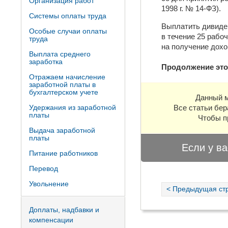
Организация работ
1998 г. № 14-ФЗ).
Системы оплаты труда
Выплатить дивиде
Особые случаи оплаты
в течение 25 рабо
труда
на получение дох
Выплата среднего
заработка
Продолжение это
Отражаем начисление
заработной платы в
бухгалтерском учете
Данный м
Удержания из заработной
Все статьи бер
платы
Чтобы п
Выдача заработной
платы
Если у ва
Питание работников
Перевод
Увольнение
< Предыдущая ст
Доплаты, надбавки и
компенсации