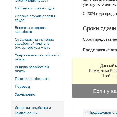
Организация работ
уплату того или нов
Системы оплаты труда
С 2024 года предс
Особые случаи оплаты
труда
Сроки сдачи
Выплата среднего
заработка
Сроки представл
Отражаем начисление
заработной платы в
бухгалтерском учете
Продолжение это
Удержания из заработной
платы
Данный м
Выдача заработной
Все статьи бер
платы
Чтобы п
Питание работников
Перевод
Если у ва
Увольнение
Доплаты, надбавки и
< Предыдущая ст
компенсации