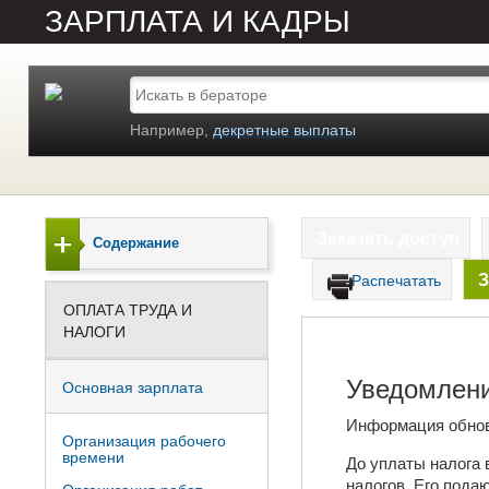
ЗАРПЛАТА И КАДРЫ
Например,
декретные выплаты
Заказать доступ
Содержание
З
Распечатать
ОПЛАТА ТРУДА И
НАЛОГИ
Уведомлен
Основная зарплата
Информация обно
Организация рабочего
времени
До уплаты налога
налогов. Его пода