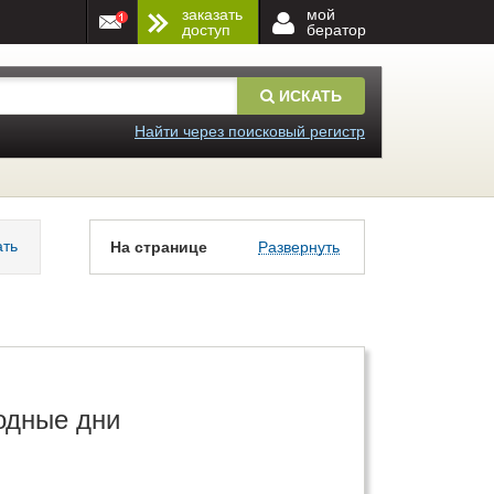
заказать
мой
доступ
бератор
ИСКАТЬ
Найти через поисковый регистр
ать
На странице
Развернуть
одные дни