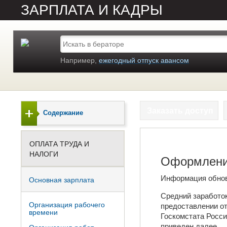
ЗАРПЛАТА И КАДРЫ
Например,
ежегодный отпуск авансом
Заказать доступ
Содержание
ОПЛАТА ТРУДА И
НАЛОГИ
Оформление
Информация обно
Основная зарплата
Средний заработок
Организация рабочего
предоставлении о
времени
Госкомстата Росси
приведен далее.