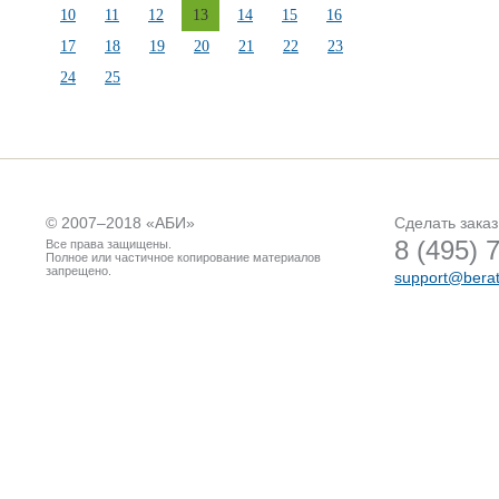
10
11
12
13
14
15
16
17
18
19
20
21
22
23
24
25
© 2007–2018 «
АБИ
»
Сделать заказ
8 (495) 
Все права защищены.
Полное или частичное копирование материалов
запрещено.
support@berat